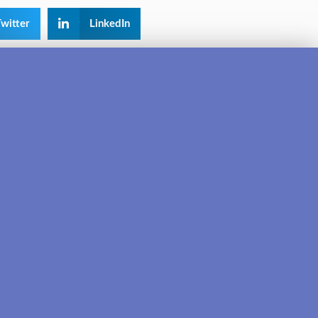
witter
LinkedIn