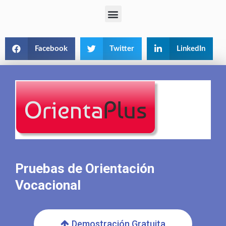
Facebook
Twitter
LinkedIn
Pruebas de Orientación
Vocacional
Demostración Gratuita